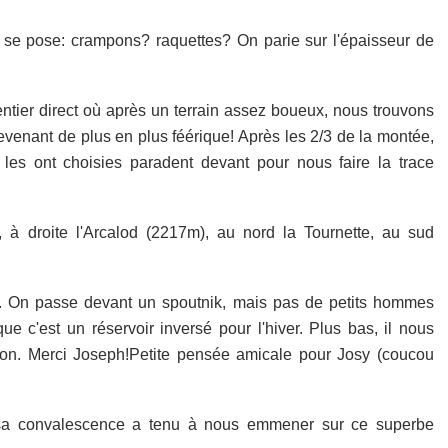
l se pose: crampons? raquettes? On parie sur l'épaisseur de
ntier direct où après un terrain assez boueux, nous trouvons
venant de plus en plus féérique! Après les 2/3 de la montée,
i les ont choisies paradent devant pour nous faire la trace
 à droite l'Arcalod (2217m), au nord la Tournette, au sud
cool. On passe devant un spoutnik, mais pas de petits hommes
e c'est un réservoir inversé pour l'hiver. Plus bas, il nous
aon. Merci Joseph!Petite pensée amicale pour Josy (coucou
é sa convalescence a tenu à nous emmener sur ce superbe