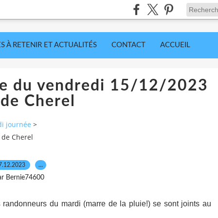
S À RETENIR ET ACTUALITÉS
CONTACT
ACCUEIL
ée du vendredi 15/12/2023
l de Cherel
i journée
>
 de Cherel
7.12.2023
…
ar Bernie74600
andonneurs du mardi (marre de la pluie!) se sont joints au