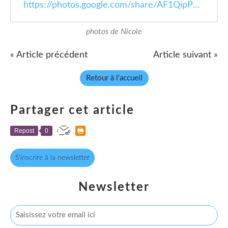
https://photos.google.com/share/AF1QipPX89fzx0zq_xQQvi7hBKC3I4C4M7zoNTXED4LykJMqviJsxNl7tX79WfYgtd9E7w?key=cXdwcVh0dzdqSThoeW5SbmszeTJEcXhZXzNzdVFn
photos de Nicole
« Article précédent
Article suivant »
Retour à l'accueil
Partager cet article
Repost
0
S'inscrire à la newsletter
Newsletter